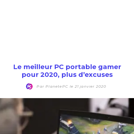
Le meilleur PC portable gamer
pour 2020, plus d’excuses
Par
PlanetePC
le
21 janvier 2020