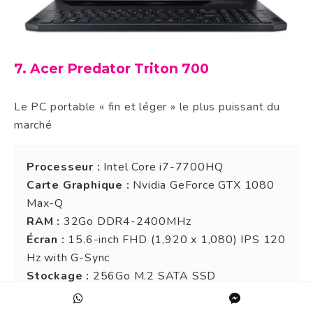
7. Acer Predator Triton 700
Le PC portable « fin et léger » le plus puissant du
marché
Processeur :
Intel Core i7-7700HQ
Carte Graphique :
Nvidia GeForce GTX 1080
Max-Q
RAM :
32Go DDR4-2400MHz
Écran :
15.6-inch FHD (1,920 x 1,080) IPS 120
Hz with G-Sync
Stockage :
256Go M.2 SATA SSD
Batterie :
3-cell 54 Wh
Dimensions :
26,6 x 39,29 x 1.88 in