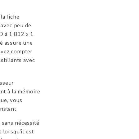
la fiche
e avec peu de
D à 1 832 x 1
ué assure une
ouvez compter
stillants avec
esseur
nt à la mémoire
que, vous
nstant.
 sans nécessité
 lorsqu’il est