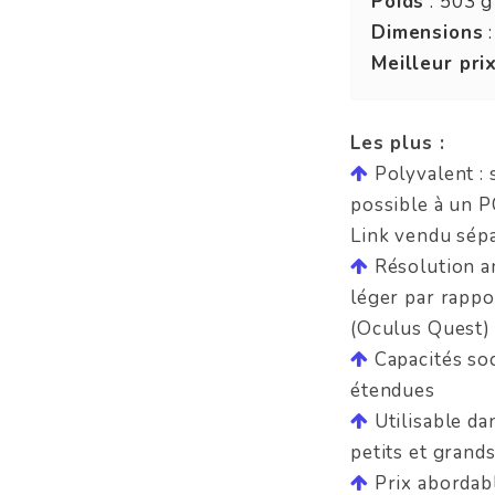
Poids
: 503 g
Dimensions
:
Meilleur pri
Les plus :
Polyvalent : 
possible à un P
Link vendu sép
Résolution a
léger par rappo
(Oculus Quest)
Capacités soc
étendues
Utilisable d
petits et grand
Prix abordab