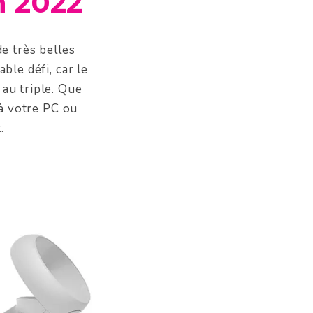
n 2022
de très belles
ble défi, car le
 au triple. Que
à votre PC ou
.