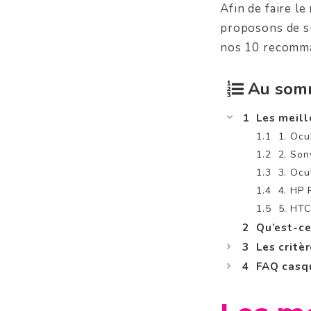
Afin de faire l
proposons de s
nos 10 recomma
Au som
Les meill
1. Ocu
2. Son
3. Ocu
4. HP 
5. HTC
Qu’est-ce
Les critè
FAQ casq