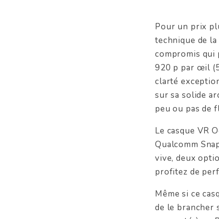
Pour un prix pl
technique de la
compromis qui p
920 p par œil (
clarté excepti
sur sa solide a
peu ou pas de f
Le casque VR Oc
Qualcomm Snapd
vive, deux opti
profitez de per
Même si ce casq
de le brancher 