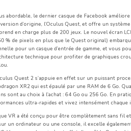
us abordable, le dernier casque de Facebook améliore 
 version d’origine, l’Oculus Quest, et offre un systèm
rend en charge plus de 200 jeux. Le nouvel écran LC
50 % de pixels en plus que le Quest original) embarq
onnelle pour un casque d’entrée de gamme, et vous p
rchitecture technique pour profiter de graphiques crou
lou.
ulus Quest 2 s’appuie en effet sur un puissant proc
ragon XR2 qui est épaulé par une RAM de 6 Go. Qua
ons sont au choix à l’achat : 64 Go ou 256 Go. En prati
formances ultra-rapides et vivez intensément chaque i
ue VR a été conçu pour être complètement sans fil et
sur un ordinateur ou une console, il excelle également