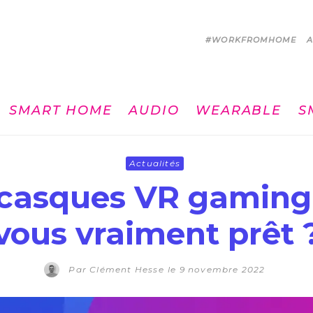
#WORKFROMHOME
A
SMART HOME
AUDIO
WEARABLE
S
Actualités
 casques VR gaming 
vous vraiment prêt 
Par
Clément Hesse
le
9 novembre 2022