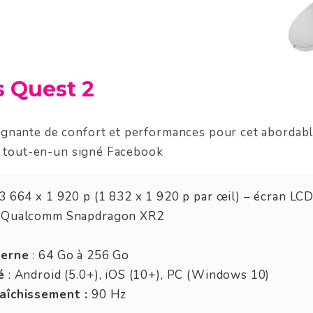
s Quest 2
gnante de confort et performances pour cet abordabl
le tout-en-un signé Facebook
 3 664 x 1 920 p (1 832 x 1 920 p par œil) – écran LC
 Qualcomm Snapdragon XR2
terne
: 64 Go à 256 Go
é
: Android (5.0+), iOS (10+), PC (Windows 10)
aîchissement :
90 Hz