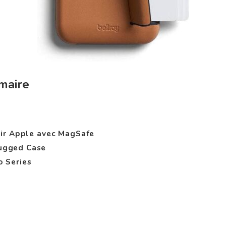
maire
uir Apple avec MagSafe
ugged Case
o Series