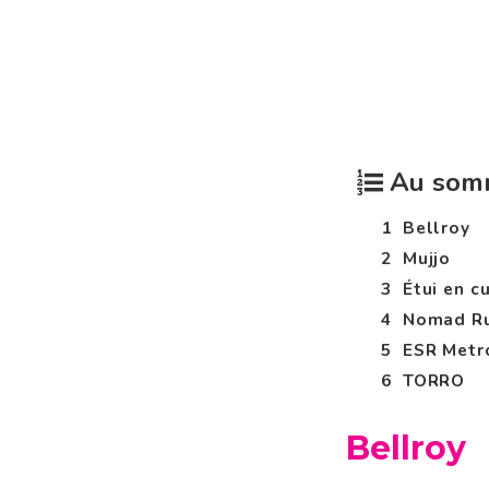
Au som
Bellroy
Mujjo
Étui en c
Nomad R
ESR Metr
TORRO
Bellroy