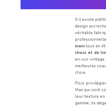
S’il existe plé
design accroche
véritable fabri
professionnelle
main
tout en éta
chocs et de li
en cuir vintage
meilleures coqu
choix.
Pour privilégie
Max qui sont c
leur texture en 
gamme, ils déga