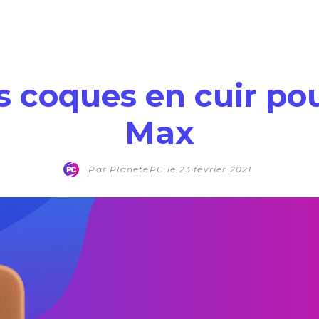
s coques en cuir po
Max
Par
PlanetePC
le
23 février 2021