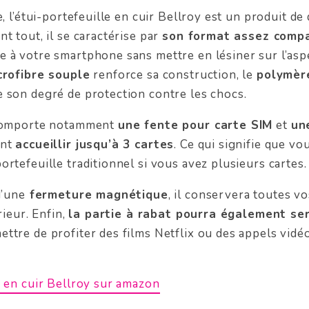
e, l’étui-portefeuille en cuir Bellroy est un produit de 
t tout, il se caractérise par
son format assez comp
 à votre smartphone sans mettre en lésiner sur l’asp
crofibre souple
renforce sa construction, le
polymère
 son degré de protection contre les chocs.
 comporte notamment
une fente pour carte SIM
et
un
ent
accueillir jusqu’à 3 cartes
. Ce qui signifie que vo
ortefeuille traditionnel si vous avez plusieurs cartes.
d’une
fermeture magnétique
, il conservera toutes vo
rieur. Enfin,
la partie à rabat pourra également se
ttre de profiter des films Netflix ou des appels vid
i en cuir Bellroy sur amazon