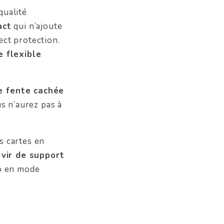
qualité
act
qui n’ajoute
ect protection.
 flexible
e fente cachée
us n’aurez pas à
s cartes en
rvir de support
éo en mode