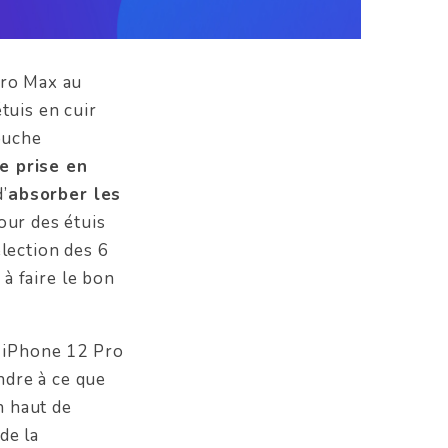
Pro Max au
tuis en cuir
touche
e prise en
d’
absorber les
pour des étuis
élection des 6
à faire le bon
r iPhone 12 Pro
ndre à ce que
n haut de
de la